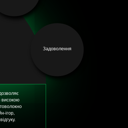
Задоволення
 дозволяє
з високою
птоволокно
н-ігор,
відгуку.