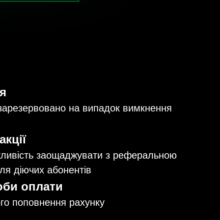
я
арезервовано на випадок вимкнення
акції
жливість заощаджувати з реферальною
ля діючих абонентів
оби оплати
го поповнення рахунку