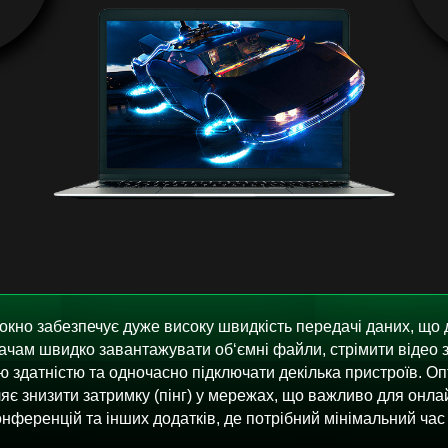
кно забезпечує дуже високу швидкість передачі даних, що
ачам швидко завантажувати об‘ємні файли, стрімити відео 
ю здатністю та одночасно підключати декілька пристроїв. О
яє знизити затримку (пінг) у мережах, що важливо для онлай
нференцій та інших додатків, де потрібний мінімальний час 