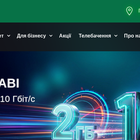
ет
Для бізнесу
Акції
Телебачення
Про н
АВІ
10 Гбіт/с