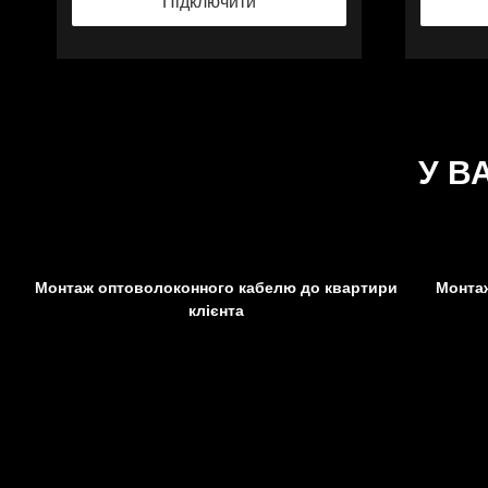
Підключити
У В
Монтаж оптоволоконного кабелю до квартири
Монта
клієнта