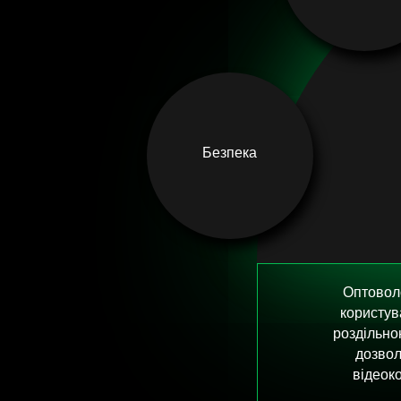
Безпека
Оптоволо
користув
роздільно
дозвол
відеоко