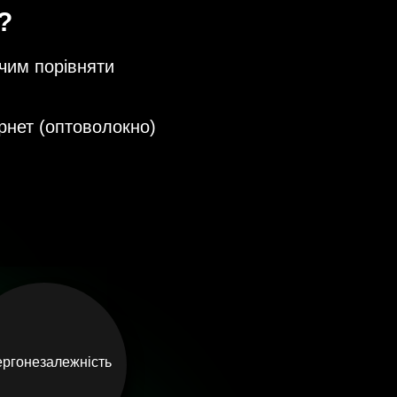
?
 чим порівняти
ернет (оптоволокно)
ргонезалежність