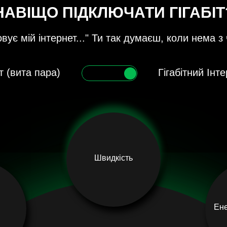
НАВІЩО ПІДКЛЮЧАТИ ГІГАБІТ
ує мій інтернет..." Ти так думаєш, коли нема з
т (вита пара)
Гігабітний Інт
Швидкість
Ене