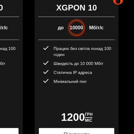
0
XGPON 10
іт/с
до
10000
Мбіт/с
онад 100
Працює без світла понад 100
годин
біт
Швидкість до 10 000 Мбіт
Статична IP адреса
Мінімальний пінг
1200
ГРН
МІС