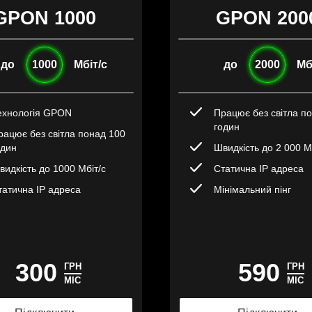
GPON 1000
GPON 200
до
1000
Мбіт/с
до
2000
Мб
ехнологія GPON
Працює без світла п
годин
рацює без світла понад 100
один
Швидкість до 2 000 М
видкість до 1000 Мбіт/с
Статична IP адреса
татична IP адреса
Мінімальний пінг
300
590
ГРН
ГРН
МІС
МІС