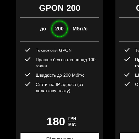
GPON 200
до
200
Мбіт/с
Технологія GPON
Т
Працює без світла понад 100
П
годин
г
Швидкість до 200 Мбіт/с
Ш
Статична IP-адреса (за
С
додаткову плату)
180
ГРН
МІС