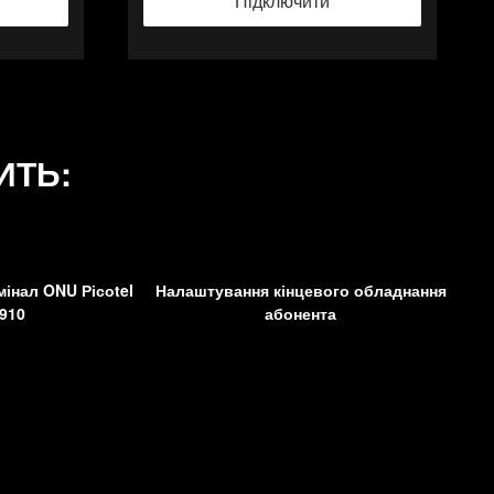
Підключити
ИТЬ:
інал ONU Рісоtel
Налаштування кінцевого обладнання
910
абонента